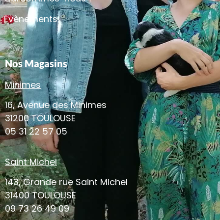
Evènements
Nos Magasins
Minimes
16, Avenue des Minimes
31200 TOULOUSE
05 31 22 57 05
Saint Michel
143, Grande rue Saint Michel
31400 TOULOUSE
09 73 26 49 09