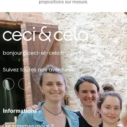
propositions sur mesure.
bonjour@ceci-et-cela.fr
Suivez toutes nos aventures
Informations
Qui sommes-nous ?