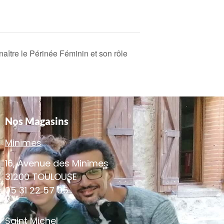
aître le Périnée Féminin et son rôle
Nos Magasins
Minimes
16, Avenue des Minimes
31200 TOULOUSE
05 31 22 57 05
Saint Michel