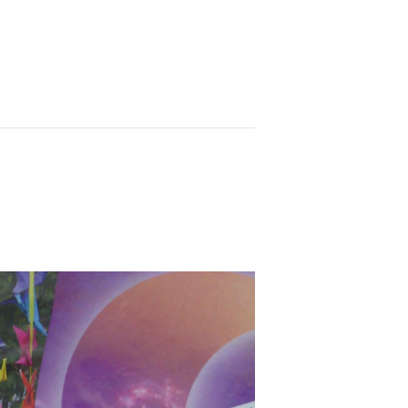
t
Les P’tites fiches de c&c
Evènements