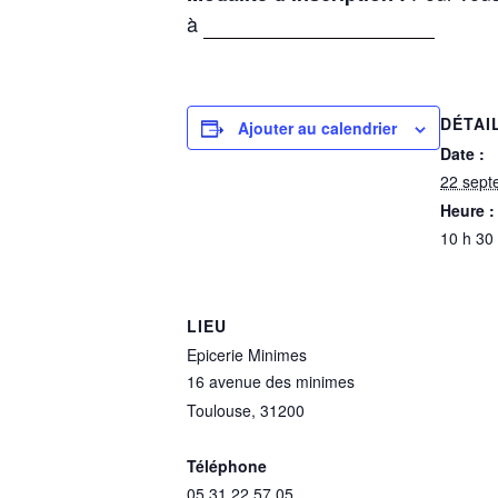
à
ltafani.sophro@gmail.com
DÉTAI
Ajouter au calendrier
Date :
22 sept
Heure :
10 h 30
LIEU
Epicerie Minimes
16 avenue des minimes
Toulouse
,
31200
+ Google
Map
Téléphone
05 31 22 57 05