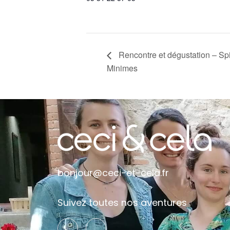
Rencontre et dégustation – Spir
Minimes
bonjour@ceci-et-cela.fr
Suivez toutes nos aventures