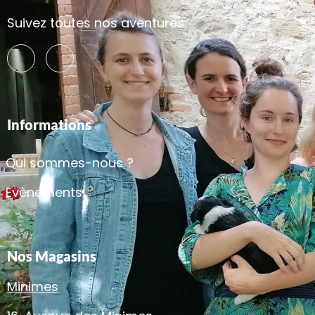
Suivez toutes nos aventures
Informations
Qui sommes-nous ?
Evènements
Nos Magasins
Minimes