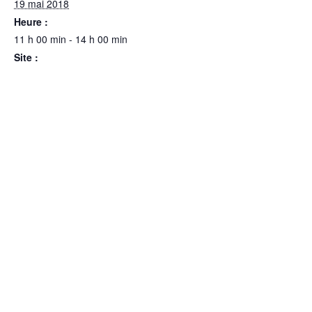
Voir le site Organisateur
19 mai 2018
Heure :
11 h 00 min - 14 h 00 min
Site :
https://www.facebook.com/e
vents/124438085061869/