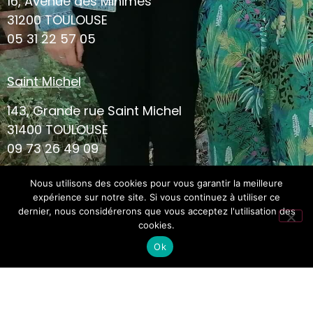
16, Avenue des Minimes
31200 TOULOUSE
05 31 22 57 05
Saint Michel
143, Grande rue Saint Michel
31400 TOULOUSE
09 73 26 49 09
Nous utilisons des cookies pour vous garantir la meilleure
expérience sur notre site. Si vous continuez à utiliser ce
dernier, nous considérerons que vous acceptez l'utilisation des
cookies.
Ok
CGV
Mentions
© Ceci&Cela 2022 Tous droits
légales
réservés
Site réalisé avec le
par Whitecoffee