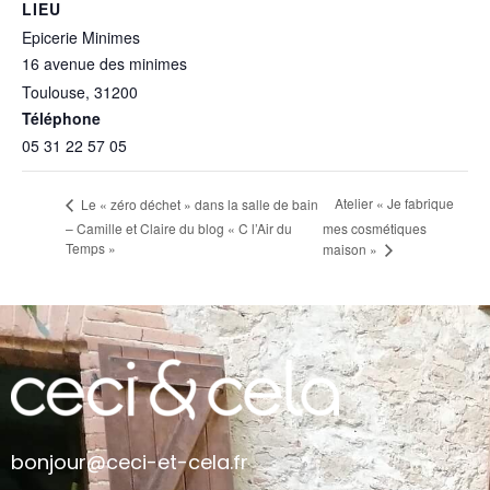
LIEU
Epicerie Minimes
16 avenue des minimes
Toulouse
,
31200
+ Google Map
Téléphone
05 31 22 57 05
Atelier « Je fabrique
Le « zéro déchet » dans la salle de bain
– Camille et Claire du blog « C l’Air du
mes cosmétiques
Temps »
maison »
bonjour@ceci-et-cela.fr