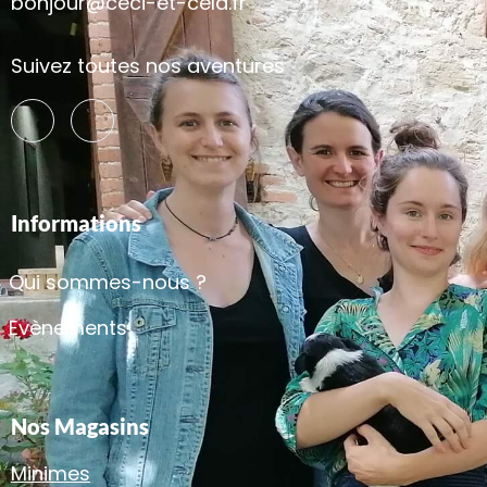
bonjour@ceci-et-cela.fr
Suivez toutes nos aventures
Informations
Qui sommes-nous ?
Evènements
Nos Magasins
Minimes