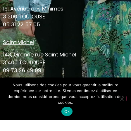
16, Avenue des Minimes
31200 TOULOUSE
05 31 22 57 05
Saint Michel
143, Grande rue Saint Michel
31400 TOULOUSE
09 73 26 49 09
Nous utilisons des cookies pour vous garantir la meilleure
expérience sur notre site. Si vous continuez à utiliser ce
dernier, nous considérerons que vous acceptez l'utilisation des
cookies.
Ok
CGV
Mentions
© Ceci&Cela 2022 Tous droits
légales
réservés
Site réalisé avec le
par Whitecoffee