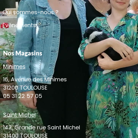
Qui sommes-nous ?
Evènements
Nos Magasins
Minimes
16, Avenue des Minimes
31200 TOULOUSE
05 31 22 57 05
Saint Michel
143, Grande rue Saint Michel
31400 TOULOUSE