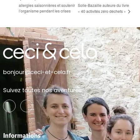
allergies saisonnières et soutenir
Solle-Bazaille auteure du livre
l’organisme pendant les crises
« 40 activités zéro déchets »
bonjour@ceci-et-cela.fr
Suivez toutes nos aventures
Informations